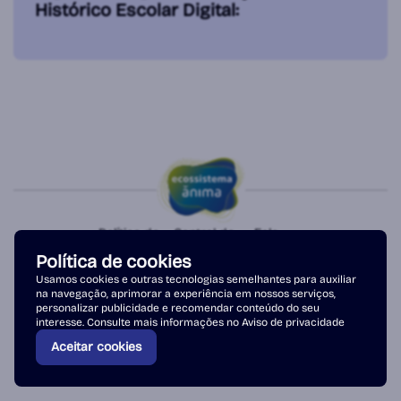
Histórico Escolar Digital:
Política de
Central de
Fale
Privacidade
Atendimento
conosco
Política de cookies
Copyright © 2026 - Ânima Educação. Todos os direitos reservados.
Usamos cookies e outras tecnologias semelhantes para auxiliar
na navegação, aprimorar a experiência em nossos serviços,
personalizar publicidade e recomendar conteúdo do seu
interesse. Consulte mais informações no
Aviso de privacidade
Aceitar cookies